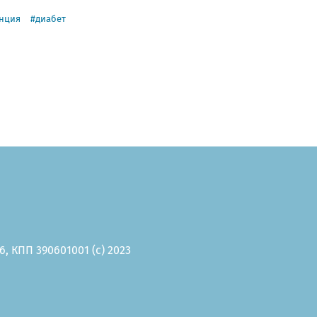
нция
диабет
, КПП 390601001 (c) 2023