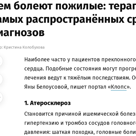
ем болеют пожилые: терап
амых распространённых с
иагнозов
р:
Кристина Колобухова
Наиболее часто у пациентов преклонного
сердца. Подобные состояния могут прогр
лечения ведут к тяжёлым последствиям. О
Яны Белоусовой, пишет портал «
Клопс
».
1. Атеросклероз
Становится причиной ишемической болез
гипертензию и тромбоз сосудов головно
давления: шаткая походка, головные боли