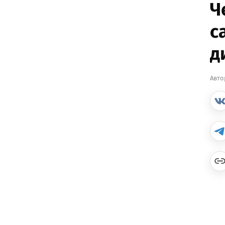
Ч
с
д
Авто