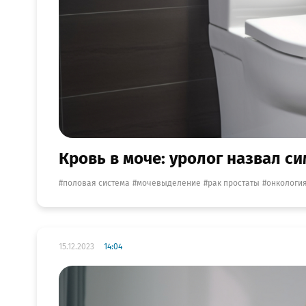
Кровь в моче: уролог назвал с
половая система
мочевыделение
рак простаты
онкологи
15.12.2023
14:04