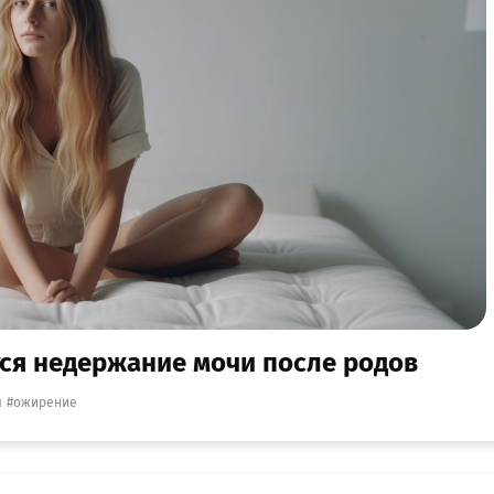
тся недержание мочи после родов
ы
ожирение