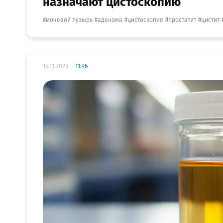
назначают цистоскопию
мочевой пузырь
аденома
цистоскопия
простатит
цистит
16.11.2023
11:46