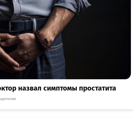
октор назвал симптомы простатита
ыделение