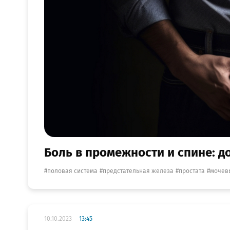
Боль в промежности и спине: д
половая система
предстательная железа
простата
мочев
10.10.2023
13:45