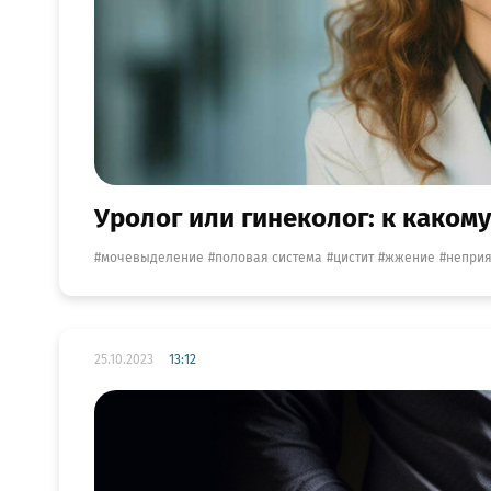
Уролог или гинеколог: к какому
мочевыделение
половая система
цистит
жжение
неприя
25.10.2023
13:12