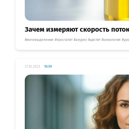
Зачем измеряют скорость поток
мочевыделение
простатит
анурез
цистит
онкология
ур
27.10.2023
10:59