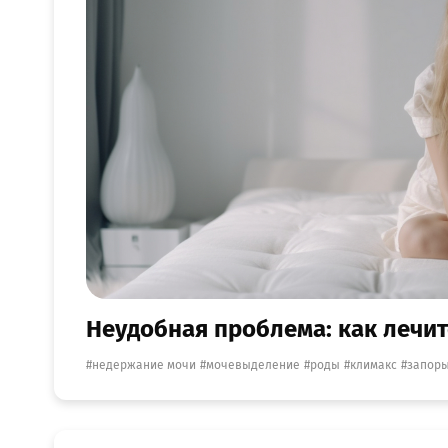
Неудобная проблема: как лечи
недержание мочи
мочевыделение
роды
климакс
запор