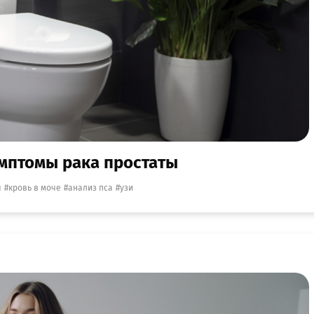
имптомы рака простаты
я
кровь в моче
анализ пса
узи