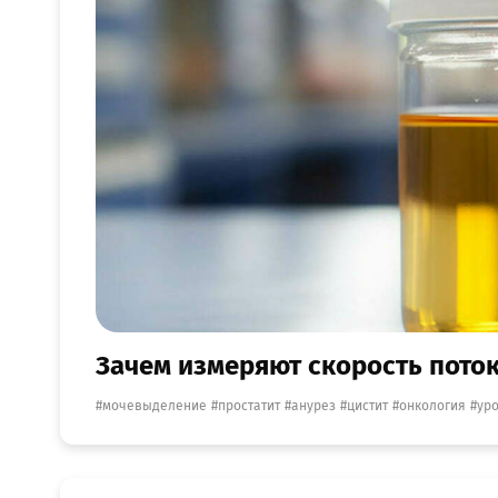
Зачем измеряют скорость поток
мочевыделение
простатит
анурез
цистит
онкология
ур