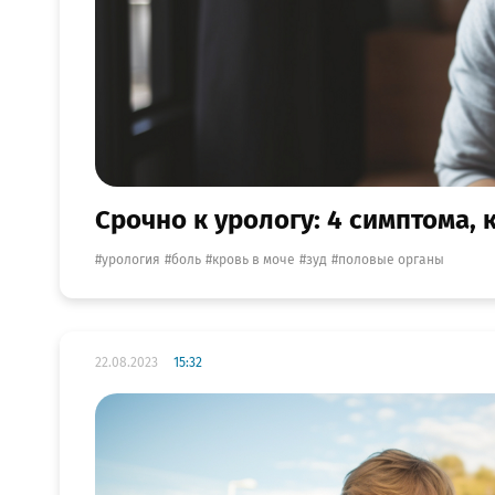
Срочно к урологу: 4 симптома,
урология
боль
кровь в моче
зуд
половые органы
22.08.2023
15:32