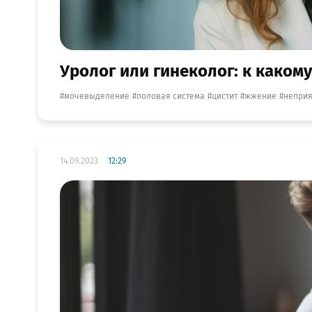
Уролог или гинеколог: к какому
мочевыделение
половая система
цистит
жжение
неприя
14.09.2023
12:29