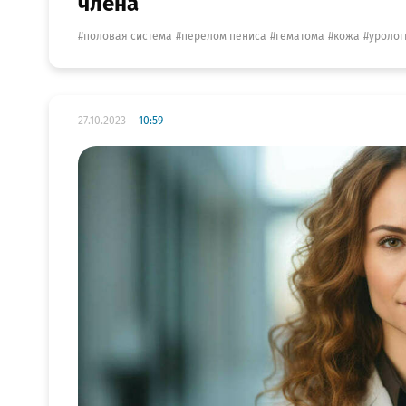
члена
половая система
перелом пениса
гематома
кожа
уролог
27.10.2023
10:59