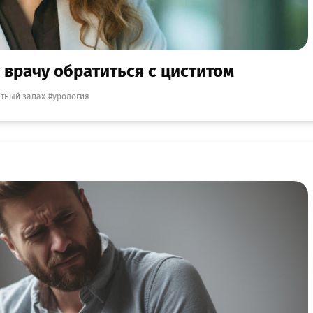
 врачу обратиться с циститом
тный запах
урология