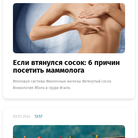
Если втянулся сосок: 6 причин
посетить маммолога
половая система
молочные железы
втянутый сосок
онкология
боль в груди
сыпь
09.01.2024
13:57