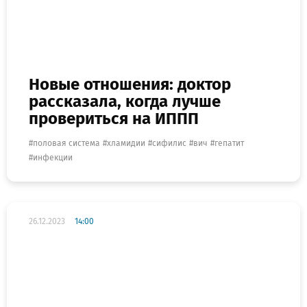
Новые отношения: доктор
рассказала, когда лучше
провериться на ИППП
половая система
хламидии
сифилис
вич
гепатит
инфекции
26.12.2023
14:00