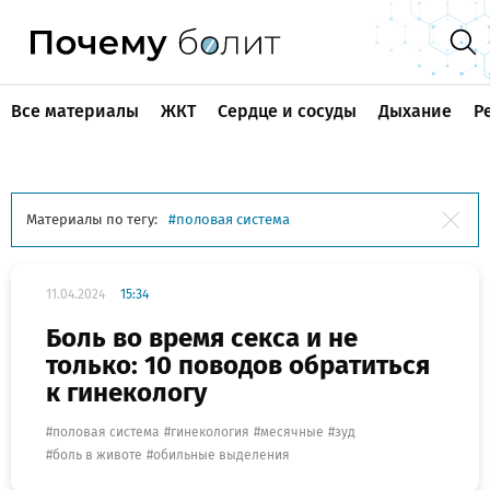
Все материалы
ЖКТ
Сердце и сосуды
Дыхание
Р
Материалы по тегу:
половая система
11.04.2024
15:34
Боль во время секса и не
только: 10 поводов обратиться
к гинекологу
половая система
гинекология
месячные
зуд
боль в животе
обильные выделения