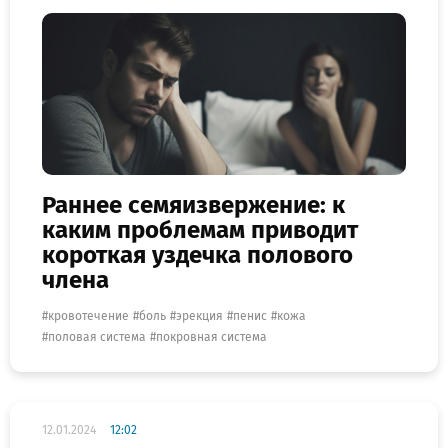
Раннее семяизвержение: к
каким проблемам приводит
короткая уздечка полового
члена
кровотечение
боль
эрекция
пенис
кожа
половая система
покровная система
12.01.2024
12:02