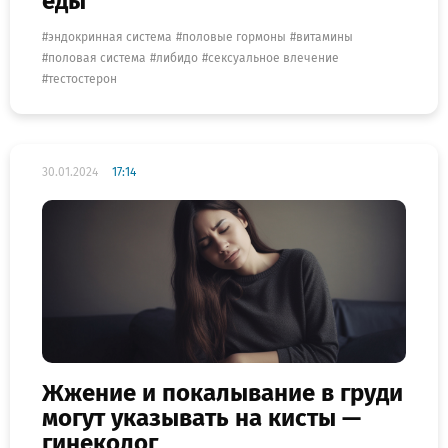
еды
эндокринная система
половые гормоны
витамины
половая система
либидо
сексуальное влечение
тестостерон
30.01.2024
17:14
Жжение и покалывание в груди
могут указывать на кисты —
гинеколог