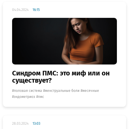
04.04.2024
16:15
Синдром ПМС: это миф или он
существует?
половая система
менструальные боли
месячные
эндометриоз
пмс
28.03.2024
13:03