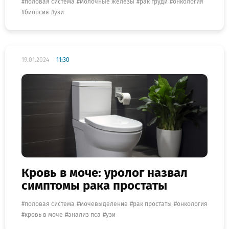
половая система
молочные железы
рак груди
онкология
биопсия
узи
19.01.2024
11:30
Кровь в моче: уролог назвал
симптомы рака простаты
половая система
мочевыделение
рак простаты
онкология
кровь в моче
анализ пса
узи