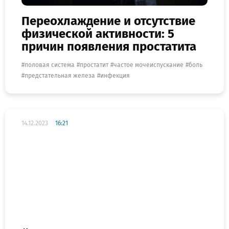
Переохлаждение и отсутствие
физической активности: 5
причин появления простатита
половая система
простатит
частое мочеиспускание
боль
предстательная железа
инфекция
14.12.2023
16:21