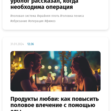
уролог рассказал, когда
необходима операция
половая система
крайняя плоть
головка пениса
обрезание
операция
фимоз
31.01.2024
12:36
Продукты любви: как повысить
половое влечение с помощью