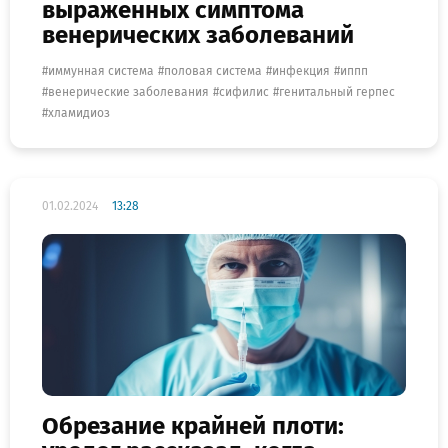
выраженных симптома
венерических заболеваний
иммунная система
половая система
инфекция
иппп
венерические заболевания
сифилис
генитальный герпес
хламидиоз
01.02.2024
13:28
Обрезание крайней плоти: