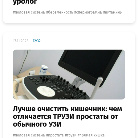
уролог
половая система
беременность
спермограмма
витамины
17.11.2023
12:32
Лучше очистить кишечник: чем
отличается ТРУЗИ простаты от
обычного УЗИ
половая система
простата
трузи
прямая кишка