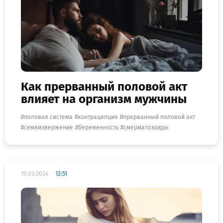
Как прерванный половой акт
влияет на организм мужчины
половая система
контрацепция
прерванный половой акт
семяизвержение
беременность
смерматозоиды
19.03.2024
12:51