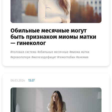
Обильные месячные могут
быть признаком миомы матки
— гинеколог
половая система
обильные месячные
миома матки
кровопотеря
железодефицит
гемоглобин
анемия
06.03.2024
13:37