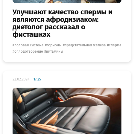
Улучшают качество спермы и
являются афродизиаком:
диетолог рассказал о
фисташках
половая система
гормоны
предстательная железа
сперма
оплодотворение
витамины
22.02.2024
17:25