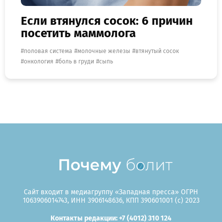
Если втянулся сосок: 6 причин
посетить маммолога
половая система
молочные железы
втянутый сосок
онкология
боль в груди
сыпь
Сайт входит в медиагруппу «Западная пресса» ОГРН
1063906014743, ИНН 3906148636, КПП 390601001 (c) 2023
Контакты редакции: +7 (4012) 310 124