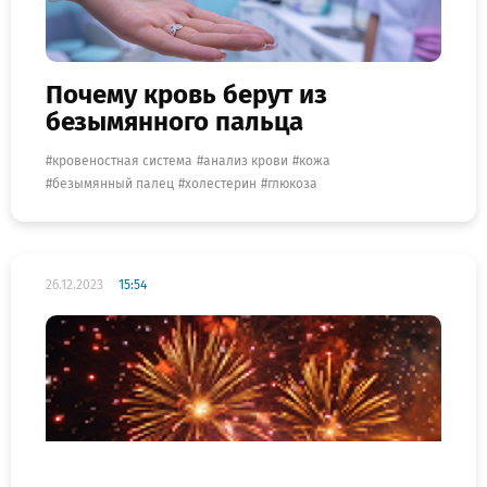
Почему кровь берут из
безымянного пальца
кровеностная система
анализ крови
кожа
безымянный палец
холестерин
глюкоза
26.12.2023
15:54