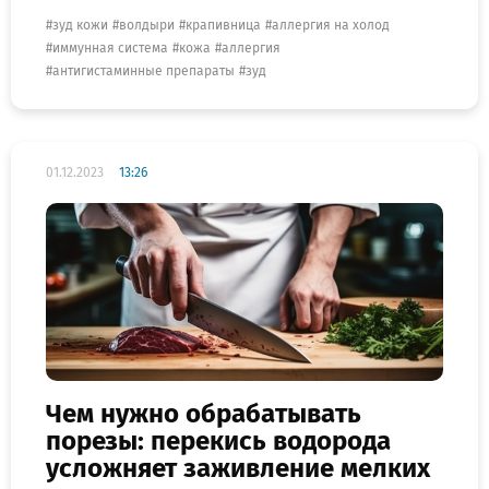
зуд кожи
волдыри
крапивница
аллергия на холод
иммунная система
кожа
аллергия
антигистаминные препараты
зуд
01.12.2023
13:26
Чем нужно обрабатывать
порезы: перекись водорода
усложняет заживление мелких