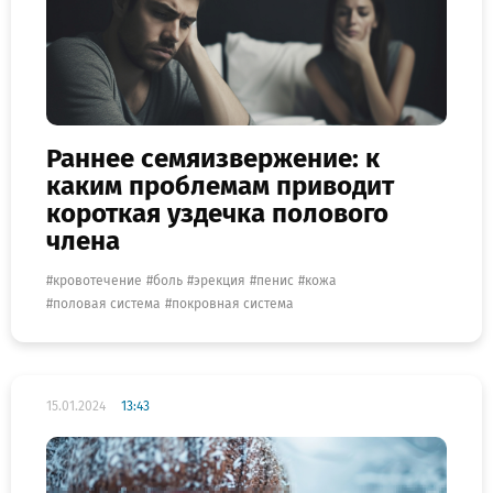
Раннее семяизвержение: к
каким проблемам приводит
короткая уздечка полового
члена
кровотечение
боль
эрекция
пенис
кожа
половая система
покровная система
15.01.2024
13:43