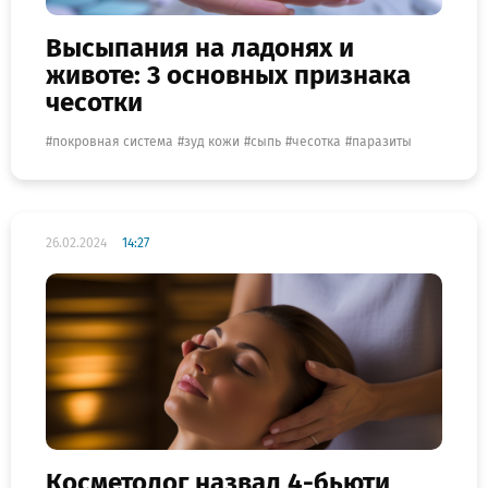
Высыпания на ладонях и
животе: 3 основных признака
чесотки
покровная система
зуд кожи
сыпь
чесотка
паразиты
26.02.2024
14:27
Косметолог назвал 4-бьюти