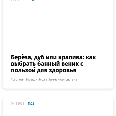
20.11.2023
17:14
Берёза, дуб или крапива: как
выбрать банный веник с
пользой для здоровья
суставы
прыщи
кожа
иммунная система
14.11.2023
17:28