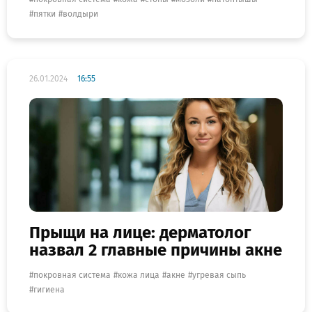
пятки
волдыри
26.01.2024
16:55
Прыщи на лице: дерматолог
назвал 2 главные причины акне
покровная система
кожа лица
акне
угревая сыпь
гигиена