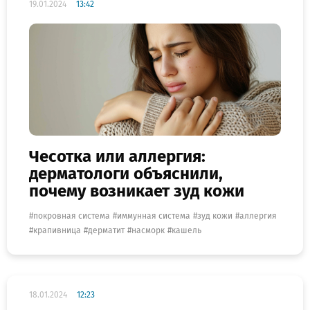
19.01.2024
13:42
Чесотка или аллергия:
дерматологи объяснили,
почему возникает зуд кожи
покровная система
иммунная система
зуд кожи
аллергия
крапивница
дерматит
насморк
кашель
18.01.2024
12:23