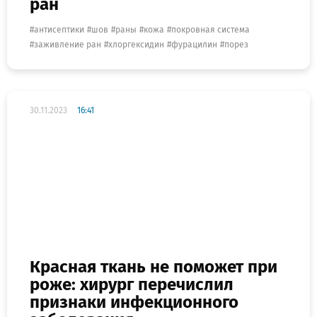
ран
антисептики
шов
раны
кожа
покровная система
заживление ран
хлоргексидин
фурацилин
порез
30.11.2023
16:41
Красная ткань не поможет при
роже: хирург перечислил
признаки инфекционного