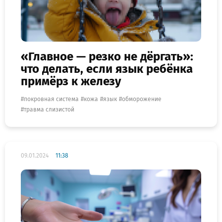
«Главное — резко не дёргать»:
что делать, если язык ребёнка
примёрз к железу
покровная система
кожа
язык
обморожение
травма слизистой
09.01.2024
11:38