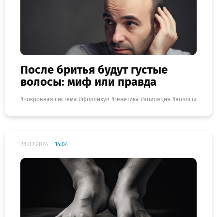
После бритья будут густые
волосы: миф или правда
покровная система
фолликул
генетика
эпиляция
волосы
28.02.2024
14:04