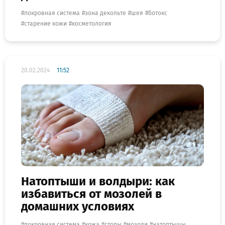
покровная система
зона декольте
шея
ботокс
старение кожи
косметология
20.02.2024
11:52
Натоптыши и волдыри: как
избавиться от мозолей в
домашних условиях
покровная система
кожа
стопы
мозоли
натоптышы