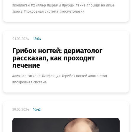
коллаген
филлер
шрамы
рубцы
акне
прыщи на лице
кожа
покровная система
косметология
01.03.2024
13:04
Грибок ногтей: дерматолог
рассказал, как проходит
лечение
личная гигиена
инфекция
грибок ногтей
кожа стоп
покровная система
29.02.2024
16:42