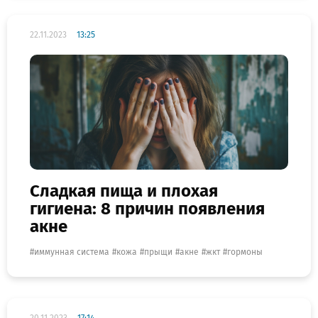
22.11.2023
13:25
Сладкая пища и плохая
гигиена: 8 причин появления
акне
иммунная система
кожа
прыщи
акне
жкт
гормоны