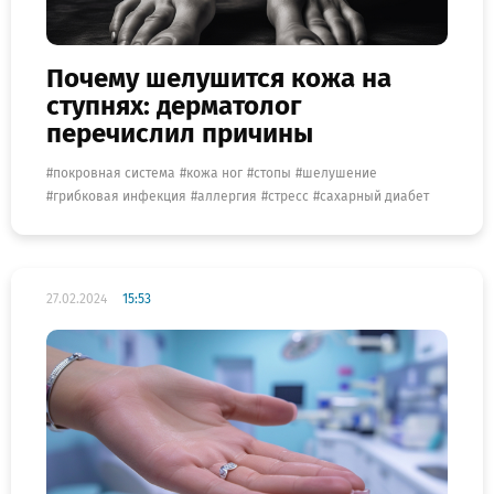
Почему шелушится кожа на
ступнях: дерматолог
перечислил причины
покровная система
кожа ног
стопы
шелушение
грибковая инфекция
аллергия
стресс
сахарный диабет
27.02.2024
15:53