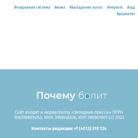
покровная система
кожа
выпадение волос
перхоть
зуд
дерматит
Сайт входит в медиагруппу «Западная пресса» ОГРН
1063906014743, ИНН 3906148636, КПП 390601001 (c) 2023
Контакты редакции: +7 (4012) 310 124