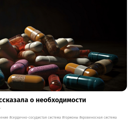
ассказала о необходимости
в
чение
сердечно-сосудистая система
гормоны
кровеносная система