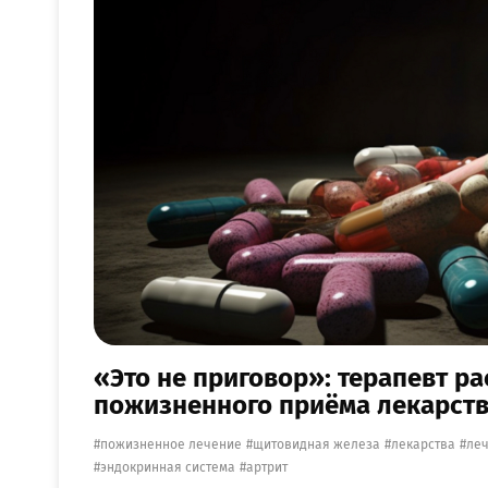
«Это не приговор»: терапевт р
пожизненного приёма лекарст
пожизненное лечение
щитовидная железа
лекарства
ле
эндокринная система
артрит