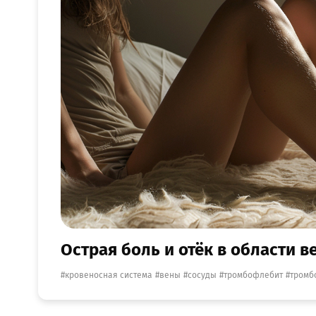
Острая боль и отёк в области 
кровеносная система
вены
сосуды
тромбофлебит
тромб