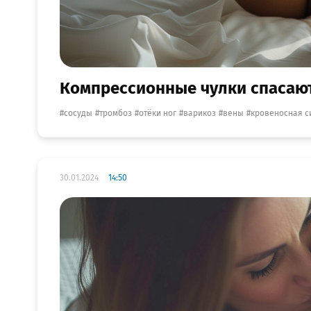
Компрессионные чулки спасают 
сосуды
тромбоз
отёки ног
варикоз
вены
кровеносная с
30.01.2024
14:50