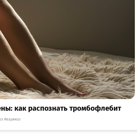
вены: как распознать тромбофлебит
оз
варикоз