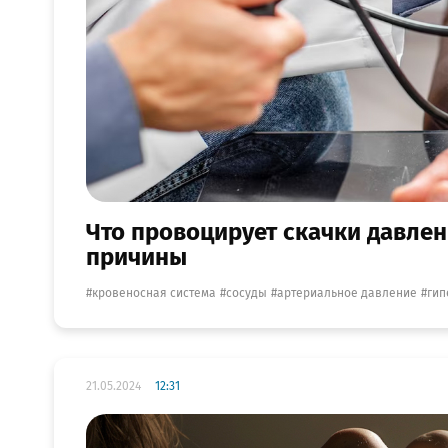
Что провоцирует скачки давлен
причины
кровеносная система
сосуды
артериальное давление
гип
21.05.2024
12:31