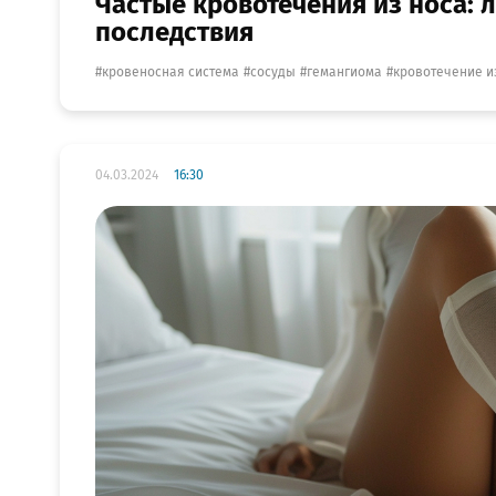
Частые кровотечения из носа: 
последствия
кровеносная система
сосуды
гемангиома
кровотечение и
04.03.2024
16:30