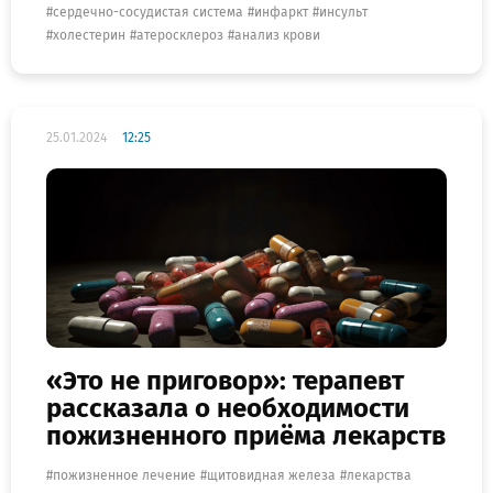
сердечно-сосудистая система
инфаркт
инсульт
холестерин
атеросклероз
анализ крови
25.01.2024
12:25
«Это не приговор»: терапевт
рассказала о необходимости
пожизненного приёма лекарств
пожизненное лечение
щитовидная железа
лекарства