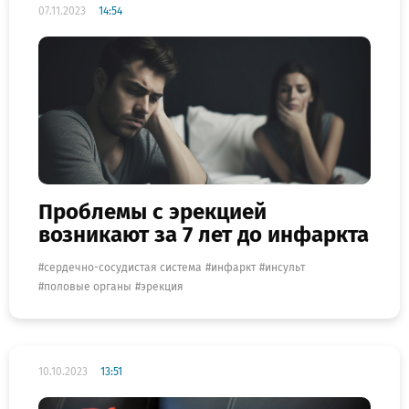
07.11.2023
14:54
Проблемы с эрекцией
возникают за 7 лет до инфаркта
сердечно-сосудистая система
инфаркт
инсульт
половые органы
эрекция
10.10.2023
13:51