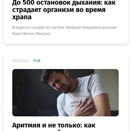
До 500 остановок дыхания: как
страдает организм во время
храпа
сердечно-сосудистая система
инфаркт
задержка дыхания
храп
апноэ
инсульт
18.03.2024
11:38
Аритмия и не только: как