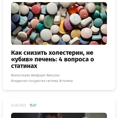
Как снизить холестерин, не
«убив» печень: 4 вопроса о
статинах
холестерин
инфаркт
инсульт
сердечно-сосудистая система
статины
24.05.2023
15:27