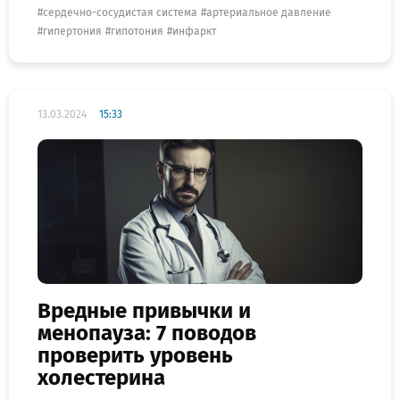
сердечно-сосудистая система
артериальное давление
гипертония
гипотония
инфаркт
13.03.2024
15:33
Вредные привычки и
менопауза: 7 поводов
проверить уровень
холестерина