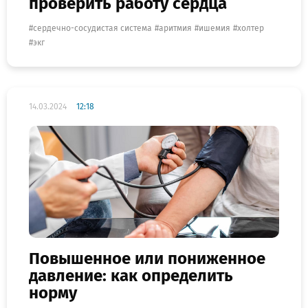
проверить работу сердца
сердечно-сосудистая система
аритмия
ишемия
холтер
экг
14.03.2024
12:18
Повышенное или пониженное
давление: как определить
норму