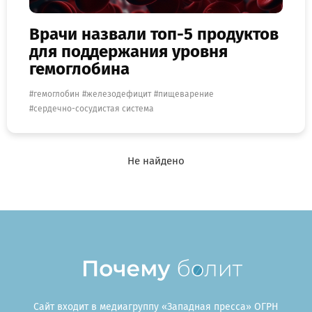
Врачи назвали топ-5 продуктов
для поддержания уровня
гемоглобина
гемоглобин
железодефицит
пищеварение
сердечно-сосудистая система
Сайт входит в медиагруппу «Западная пресса» ОГРН
1063906014743, ИНН 3906148636, КПП 390601001 (c) 2023