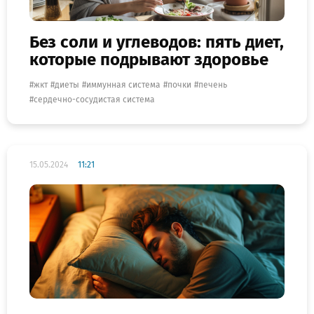
Без соли и углеводов: пять диет,
которые подрывают здоровье
жкт
диеты
иммунная система
почки
печень
сердечно-сосудистая система
15.05.2024
11:21