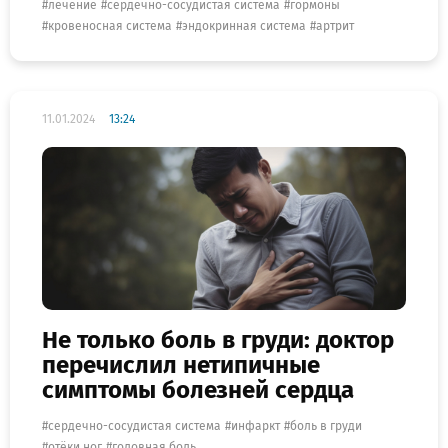
лечение
сердечно-сосудистая система
гормоны
кровеносная система
эндокринная система
артрит
11.01.2024
13:24
Не только боль в груди: доктор
перечислил нетипичные
симптомы болезней сердца
сердечно-сосудистая система
инфаркт
боль в груди
отёки ног
головная боль