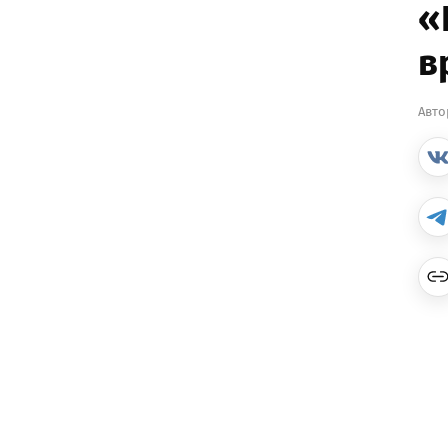
«
в
Авто