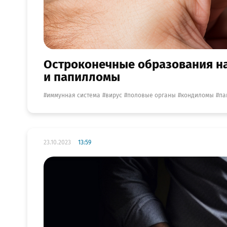
Остроконечные образования н
и папилломы
иммунная система
вирус
половые органы
кондиломы
па
23.10.2023
13:59