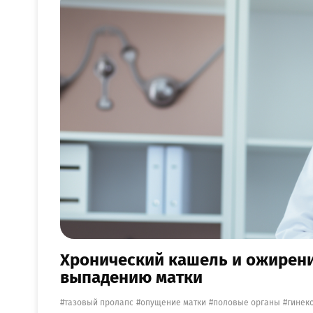
Хронический кашель и ожирение
выпадению матки
тазовый пролапс
опущение матки
половые органы
гинек