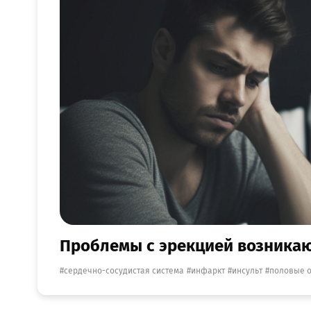
Проблемы с эрекцией возникают
сердечно-сосудистая система
инфаркт
инсульт
половые 