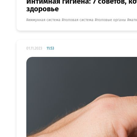
Интимная гигиена: 7 советов, 
здоровье
иммунная система
половая система
половые органы
мат
01.11.2023
11:53