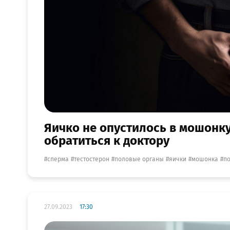
Яичко не опустилось в мошонку
обратиться к доктору
сперма
тестостерон
половые органы
яички
мошонка
п
27.09.2023
17:30