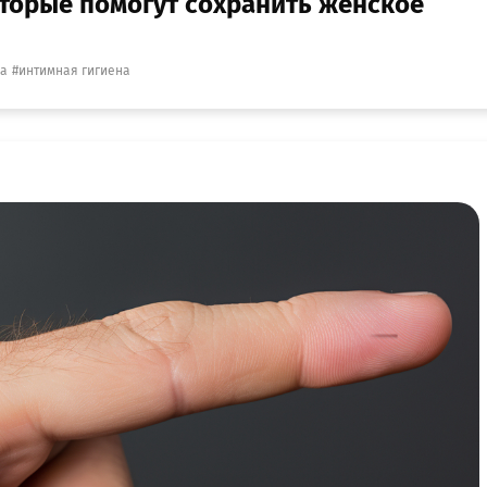
которые помогут сохранить женское
ка
интимная гигиена