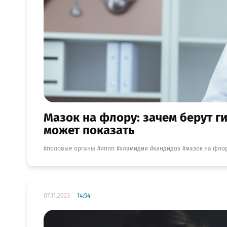
Мазок на флору: зачем берут г
может показать
половые органы
иппп
хламидии
кандидоз
мазок на фло
07.11.2023
14:54