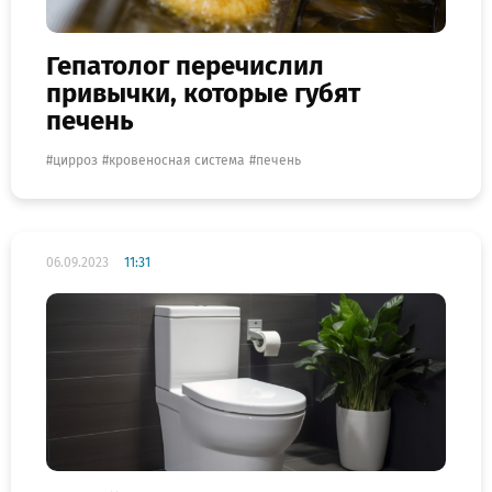
Гепатолог перечислил
привычки, которые губят
печень
цирроз
кровеносная система
печень
06.09.2023
11:31