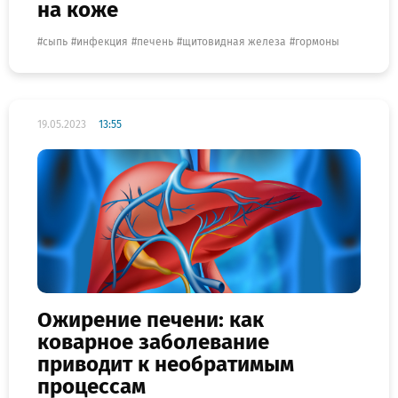
на коже
сыпь
инфекция
печень
щитовидная железа
гормоны
19.05.2023
13:55
Ожирение печени: как
коварное заболевание
приводит к необратимым
процессам