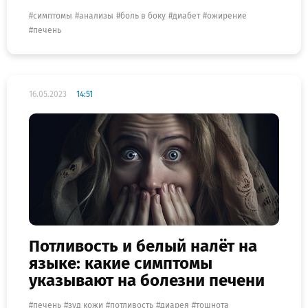
симптомы
анализы
боль в боку
диабет
ожирение
печень
16.05.2023
14:51
Потливость и белый налёт на
языке: какие симптомы
указывают на болезни печени
печень
зуд кожи
потливость
диарея
тошнота