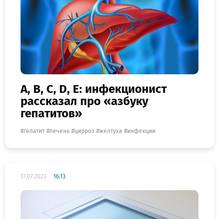
A, B, C, D, Е: инфекционист
рассказал про «азбуку
гепатитов»
гепатит
печень
цирроз
желтуха
инфекции
17.07.2023
16:13