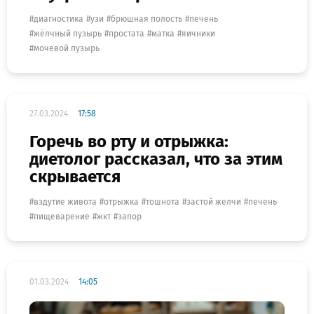
диагностика
узи
брюшная полость
печень
жёлчный пузырь
простата
матка
яичники
мочевой пузырь
27.03.2024
17:58
Горечь во рту и отрыжка:
диетолог рассказал, что за этим
скрывается
вздутие живота
отрыжка
тошнота
застой желчи
печень
пищеварение
жкт
запор
01.03.2024
14:05