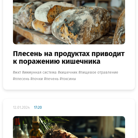
Плесень на продуктах приводит
к поражению кишечника
жкт
иммунная система
кишечник
пищевое отравление
плесень
почки
печень
токсины
12.01.2024
17:20