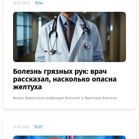
28.07.2023
15:54
Болезнь грязных рук: врач
рассказал, насколько опасна
желтуха
кожа
кишечная инфекция
гепатит а
желтуха
печень
27.07.2023
12:25