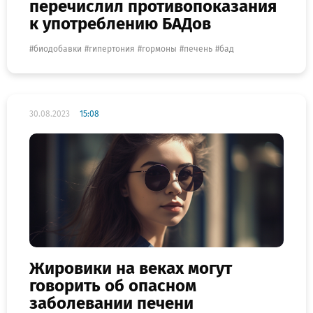
перечислил противопоказания
к употреблению БАДов
биодобавки
гипертония
гормоны
печень
бад
30.08.2023
15:08
Жировики на веках могут
говорить об опасном
заболевании печени