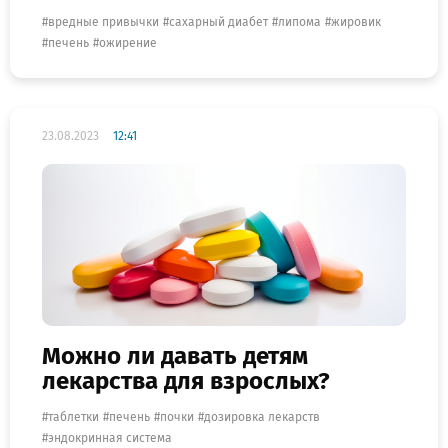
вредные привычки
сахарный диабет
липома
жировик
печень
ожирение
23.08.2023
12:41
Можно ли давать детям
лекарства для взрослых?
таблетки
печень
почки
дозировка лекарств
эндокринная система