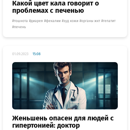
Какой цвет кала говорит о
проблемах с печенью
тошнота
диарея
фекалии
зуд кожи
органы жкт
гепатит
печень
01.09.2023
15:08
Женьшень опасен для людей с
гипертонией: доктор