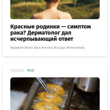
Красные родинки — симптом
рака? Дерматолог дал
исчерпывающий ответ
родинки
кожа
рак
печень
сосуды
гемангиома
15.09.2023
09:32