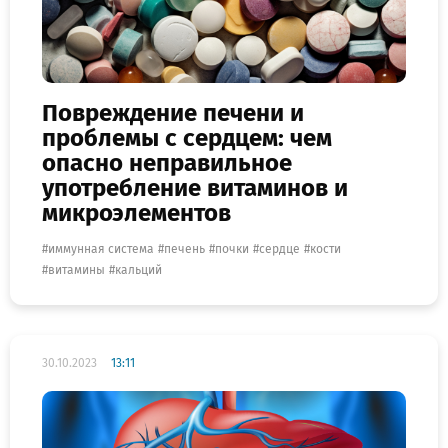
Повреждение печени и
проблемы с сердцем: чем
опасно неправильное
употребление витаминов и
микроэлементов
иммунная система
печень
почки
сердце
кости
витамины
кальций
30.10.2023
13:11