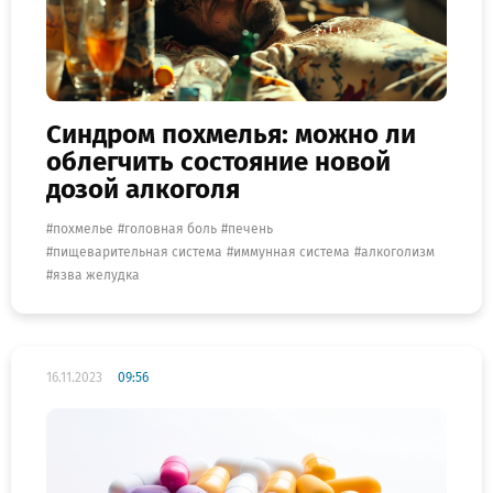
Синдром похмелья: можно ли
облегчить состояние новой
дозой алкоголя
похмелье
головная боль
печень
пищеварительная система
иммунная система
алкоголизм
язва желудка
16.11.2023
09:56