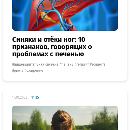
Синяки и отёки ног: 10
признаков, говорящих о
проблемах с печенью
пищеварительная система
печень
гепатит
тошнота
рвота
ожирение
17.10.2023
14:35