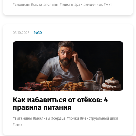
анализы
киста
полипы
глисты
рак
кишечник
жкт
03.10.2023
14:30
Как избавиться от отёков: 4
правила питания
витамины
анализы
сердце
почки
менструальный цикл
отёк