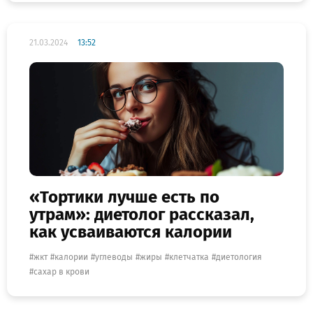
21.03.2024
13:52
«Тортики лучше есть по
утрам»: диетолог рассказал,
как усваиваются калории
жкт
калории
углеводы
жиры
клетчатка
диетология
сахар в крови