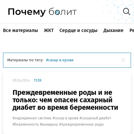
Все материалы
ЖКТ
Сердце и сосуды
Дыхание
Р
Материалы по тегу:
сахар в крови
09.04.2024
11:59
Преждевременные роды и не
только: чем опасен сахарный
диабет во время беременности
эндокринная система
сахар в крови
сахарный диабет
беременность
выкидыш
преждевременные роды