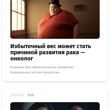
Избыточный вес может стать
причиной развития рака —
онколог
гормоны
рак
избыточный вес
ожирение
эндокринная система
онкология
25.09.2023
17:19