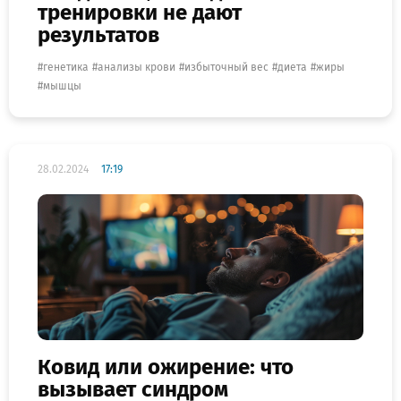
тренировки не дают
результатов
генетика
анализы крови
избыточный вес
диета
жиры
мышцы
28.02.2024
17:19
Ковид или ожирение: что
вызывает синдром