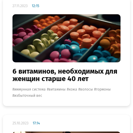
27.11.2023
12:15
6 витаминов, необходимых для
женщин старше 40 лет
иммунная система
витамины
кожа
волосы
гормоны
избыточный вес
25.10.2023
17:14