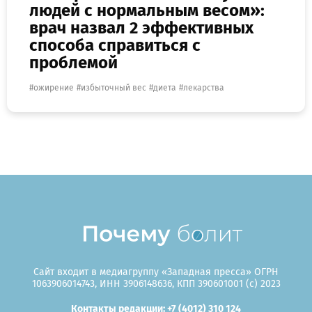
людей с нормальным весом»:
врач назвал 2 эффективных
способа справиться с
проблемой
ожирение
избыточный вес
диета
лекарства
Сайт входит в медиагруппу «Западная пресса» ОГРН
1063906014743, ИНН 3906148636, КПП 390601001 (c) 2023
Контакты редакции: +7 (4012) 310 124