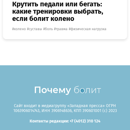
Крутить педали или бегать:
какие тренировки выбрать,
если болит колено
колено
суставы
боль
травма
физическая нагрузка
Сайт входит в медиагруппу «Западная пресса» ОГРН
1063906014743, ИНН 3906148636, КПП 390601001 (c) 2023
Контакты редакции: +7 (4012) 310 124