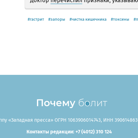
Доктор
перечислил
признаки, указываю
гастрит
запоры
чистка кишечника
токсины
пу «Западная пресса» ОГРН 1063906014743, ИНН 3906148636
Контакты редакции: +7 (4012) 310 124