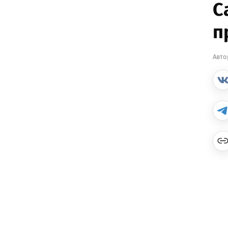
С
п
Авто