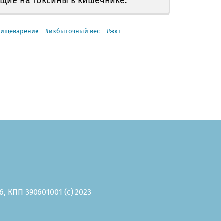
щие на токсины в кишечнике.
пищеварение
избыточный вес
жкт
, КПП 390601001 (c) 2023