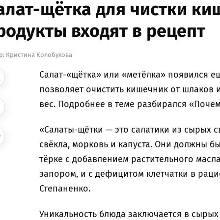
алат-щётка для чистки ки
родукты входят в рецепт
р:
Кристина Колобухова
Салат-«щётка» или «метёлка» появился е
позволяет очистить кишечник от шлаков и
вес. Подробнее в теме разбирался «Почем
«Салаты-щётки — это салатики из сырых с
свёкла, морковь и капуста. Они должны б
тёрке с добавлением растительного масл
запором, и с дефицитом клетчатки в рац
Степаненко.
Уникальность блюда заключается в сырых 