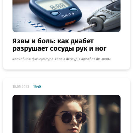
Язвы и боль: как диабет
разрушает сосуды рук и ног
лечебная физкультура
язвы
сосуды
диабет
мышцы
10.05.2023
17:40