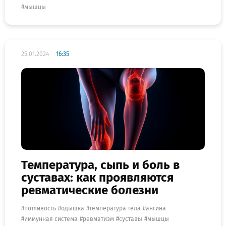
мышцы
25.01.2024
16:35
Температура, сыпь и боль в
суставах: как проявляются
ревматические болезни
потливость
одышка
температура тела
ангина
иммунная система
ревматизм
суставы
мышцы