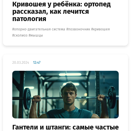
Кривошея у ребёнка: ортопед
рассказал, как лечится
патология
опорно-двигательная система
позвоночник
кривошея
сколиоз
мышцы
20.03.2024
12:47
Гантели и штанги: самые частые