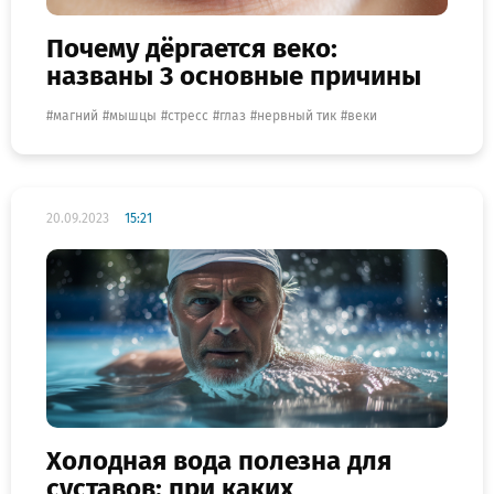
Почему дёргается веко:
названы 3 основные причины
магний
мышцы
стресс
глаз
нервный тик
веки
20.09.2023
15:21
Холодная вода полезна для
суставов: при каких