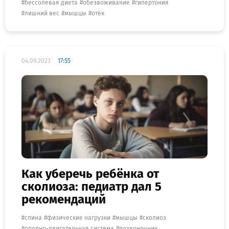
бессолевая диета
обезвоживание
гипертония
лишний вес
мышцы
отёк
04.09.2023
17:55
Как уберечь ребёнка от
сколиоза: педиатр дал 5
рекомендаций
спина
физические нагрузки
мышцы
сколиоз
опорно-двигательная система
позвоночник