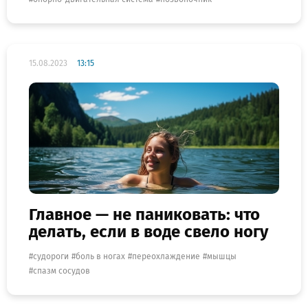
15.08.2023
13:15
Главное — не паниковать: что
делать, если в воде свело ногу
судороги
боль в ногах
переохлаждение
мышцы
спазм сосудов