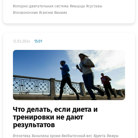
опорно-двигательная система
мышцы
суставы
позвоночник
связки
вывих
12.03.2024
15:01
Что делать, если диета и
тренировки не дают
результатов
генетика
анализы крови
избыточный вес
диета
жиры