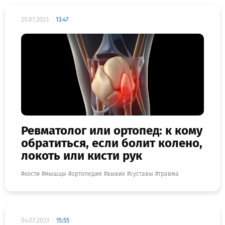
25.07.2023
13:47
Ревматолог или ортопед: к кому
обратиться, если болит колено,
локоть или кисти рук
кости
мышцы
ортопедия
вывих
суставы
травма
04.07.2023
15:55