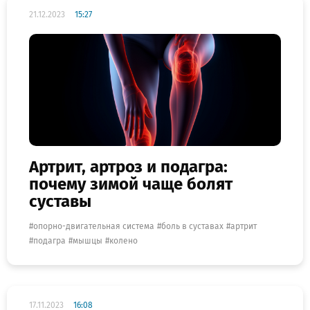
21.12.2023
15:27
Артрит, артроз и подагра:
почему зимой чаще болят
суставы
опорно-двигательная система
боль в суставах
артрит
подагра
мышцы
колено
17.11.2023
16:08