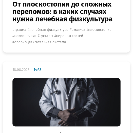
От плоскостопия до сложных
переломов: в каких случаях
нужна лечебная физкультура
травма
лечебная физкультура
сколиоз
плоскостопие
позвоночник
суставы
перелом костей
опорно-двигательная система
18.08.2023
14:53