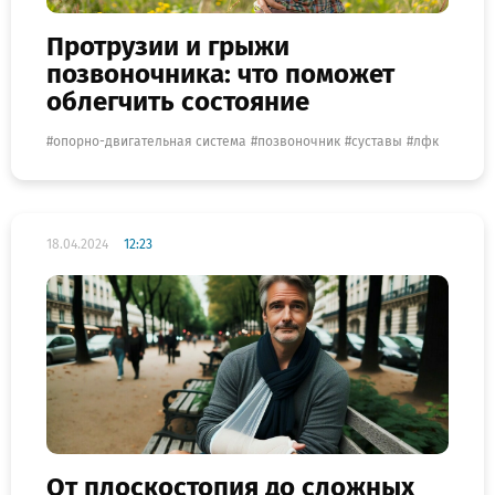
Протрузии и грыжи
позвоночника: что поможет
облегчить состояние
опорно-двигательная система
позвоночник
суставы
лфк
18.04.2024
12:23
От плоскостопия до сложных