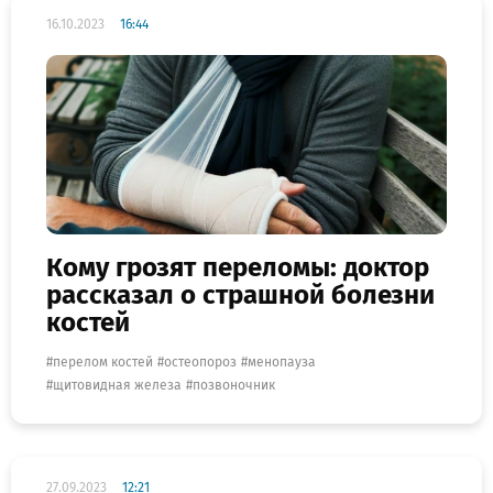
16.10.2023
16:44
Кому грозят переломы: доктор
рассказал о страшной болезни
костей
перелом костей
остеопороз
менопауза
щитовидная железа
позвоночник
27.09.2023
12:21