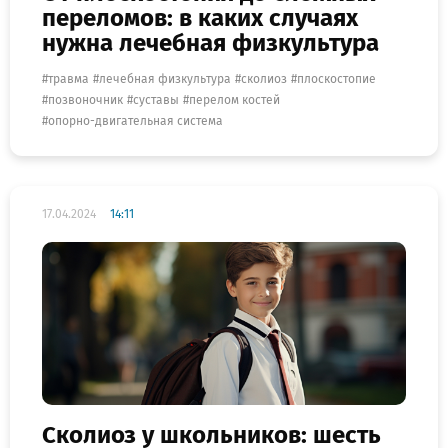
переломов: в каких случаях
нужна лечебная физкультура
травма
лечебная физкультура
сколиоз
плоскостопие
позвоночник
суставы
перелом костей
опорно-двигательная система
17.04.2024
14:11
Сколиоз у школьников: шесть