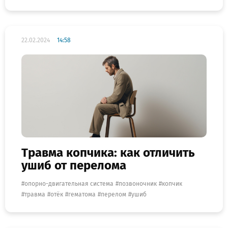
22.02.2024
14:58
Травма копчика: как отличить
ушиб от перелома
опорно-двигательная система
позвоночник
копчик
травма
отёк
гематома
перелом
ушиб