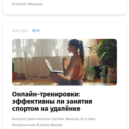
сколиоз
мышцы
19.03.2024
10:31
Онлайн-тренировки:
эффективны ли занятия
спортом на удалёнке
опорно-двигательная система
мышцы
суставы
позвоночник
связки
вывих