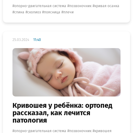
опорно-двигательная система
позвоночник
кривая осанка
спина
сколиоз
поясница
плечи
25.03.2024
11:40
Кривошея у ребёнка: ортопед
рассказал, как лечится
патология
опорно-двигательная система
позвоночник
кривошея