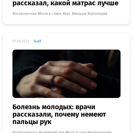
рассказал, какой матрас лучше
позвоночник
боли в спине
вес
мышцы
ортопедия
01.06.2023
14:49
Болезнь молодых: врачи
рассказали, почему немеют
пальцы рук
остеохондроз
онемение рук
боль в шее
позвоночник