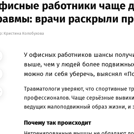
фисные работники чаще д
равмы: врачи раскрыли п
р:
Кристина Колобухова
У офисных работников шансы получит
выше, чем у людей более подвижных
можно ли себя уберечь, выяснял «П
Травматологи уверяют, что спортивные т
профессионалов. Чаще серьёзные вывихи
ведущих малоподвижный образ жизни, и э
Почему так происходит
Нетренированные мышцы не обладают дос