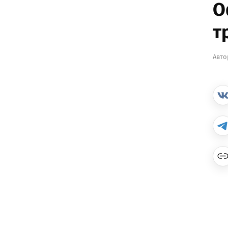
О
т
Авто