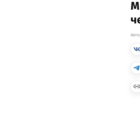
М
ч
Авто