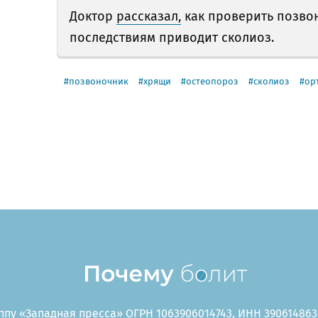
Доктор
рассказал,
как проверить позво
последствиям приводит сколиоз.
позвоночник
хрящи
остеопороз
сколиоз
ор
пу «Западная пресса» ОГРН 1063906014743, ИНН 3906148636