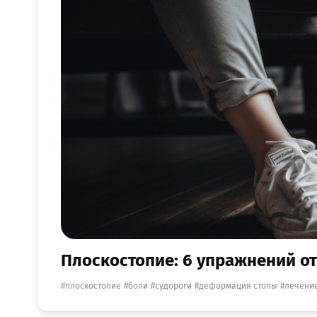
Плоскостопие: 6 упражнений от
плоскостопие
боли
судороги
деформация стопы
лечени