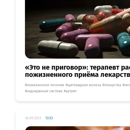
«Это не приговор»: терапевт р
пожизненного приёма лекарст
пожизненное лечение
щитовидная железа
лекарства
ле
эндокринная система
артрит
18.09.2023
13:53