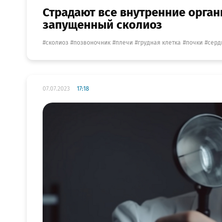
Страдают все внутренние органы
запущенный сколиоз
сколиоз
позвоночник
плечи
грудная клетка
почки
серд
07.07.2023
17:18