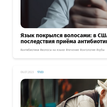
Язык покрылся волосами: в СШ
последствия приёма антибиоти
антибиотики
волосы на языке
лечение
онгология
зубы
06.07.2023
17:03