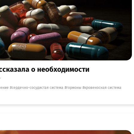
ассказала о необходимости
в
чение
сердечно-сосудистая система
гормоны
кровеносная система