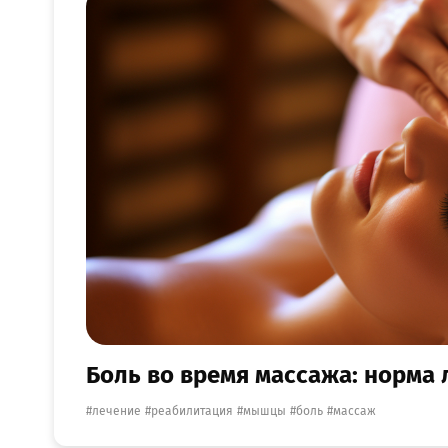
Боль во время массажа: норма 
лечение
реабилитация
мышцы
боль
массаж