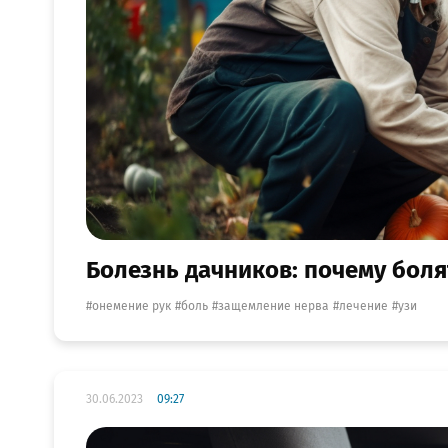
Болезнь дачников: почему боля
онемение рук
боль
защемление нерва
лечение
узи
30.06.2023
09:27