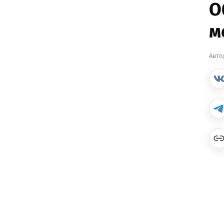
О
м
Авто