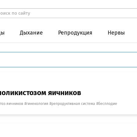
ды
Дыхание
Репродукция
Нервы
 поликистозом яичников
тоз яичников
гинекология
репродуктивная система
бесплодие