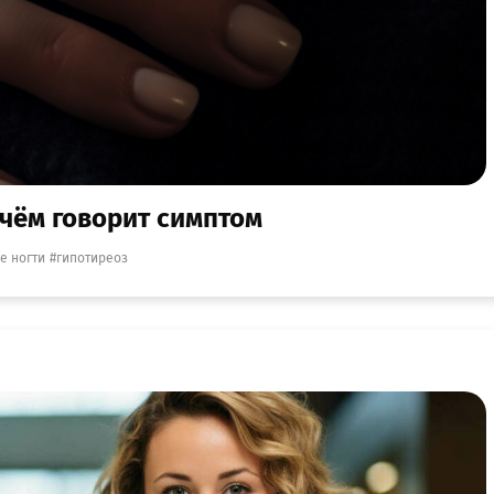
 чём говорит симптом
е ногти
гипотиреоз