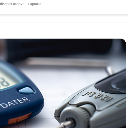
бморок
гормоны
рвота