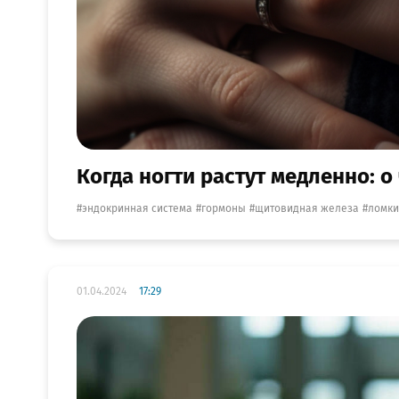
Когда ногти растут медленно: о
эндокринная система
гормоны
щитовидная железа
ломки
01.04.2024
17:29