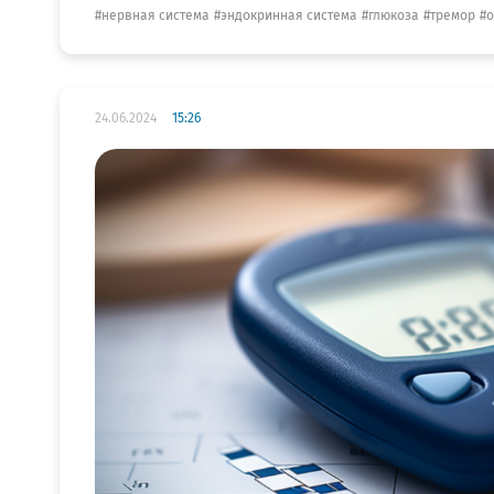
нервная система
эндокринная система
глюкоза
тремор
о
24.06.2024
15:26