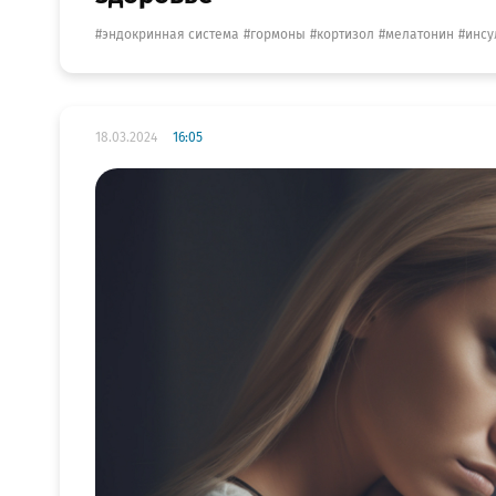
эндокринная система
гормоны
кортизол
мелатонин
инсу
18.03.2024
16:05