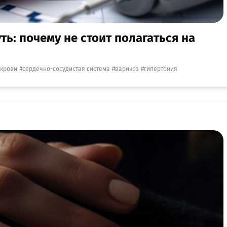
ь: почему не стоит полагаться на
 крови
сердечно-сосудистая система
варикоз
гипертония