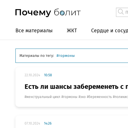
Все материалы
ЖКТ
Сердце и сосу
Материалы по тегу:
гормоны
22.10.2024
10:58
Есть ли шансы забеременеть с
менструальный цикл
гормоны
эко
беременность
поликис
07.10.2024
14:26