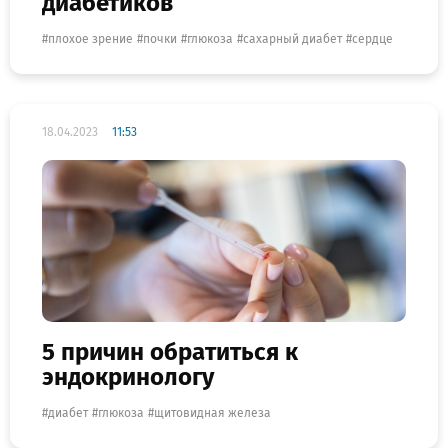
диабетиков
плохое зрение
почки
глюкоза
сахарный диабет
сердце
18.04.2023
11:53
5 причин обратиться к
эндокринологу
диабет
глюкоза
щитовидная железа