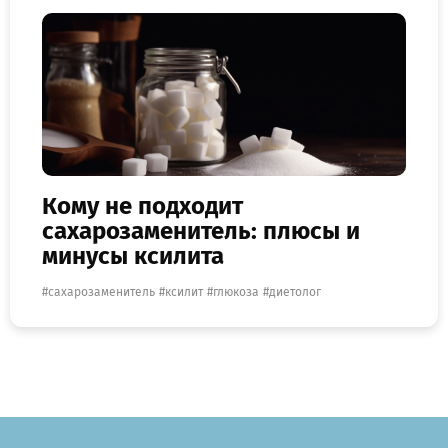
Кому не подходит
сахарозаменитель: плюсы и
минусы ксилита
сахарозаменитель
ксилит
глюкоза
диетолог