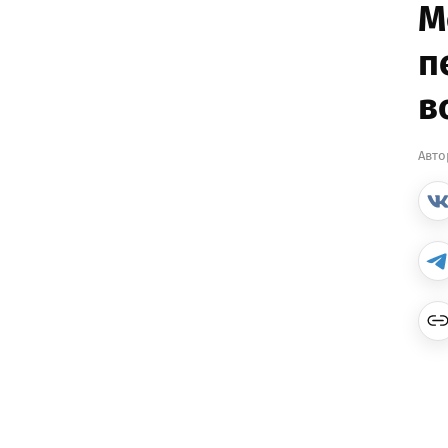
М
п
в
Авто