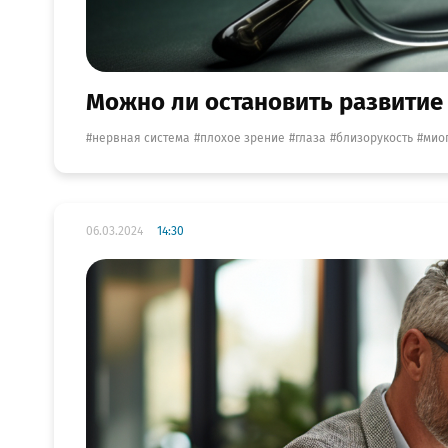
Можно ли остановить развитие
нервная система
плохое зрение
глаза
близорукость
мио
06.03.2024
14:30