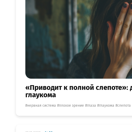
«Приводит к полной слепоте»: 
глаукома
нервная система
плохое зрение
глаза
глаукома
слепота