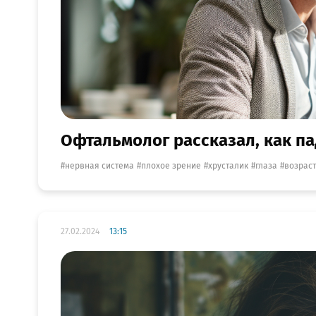
Офтальмолог рассказал, как па
нервная система
плохое зрение
хрусталик
глаза
возраст
27.02.2024
13:15