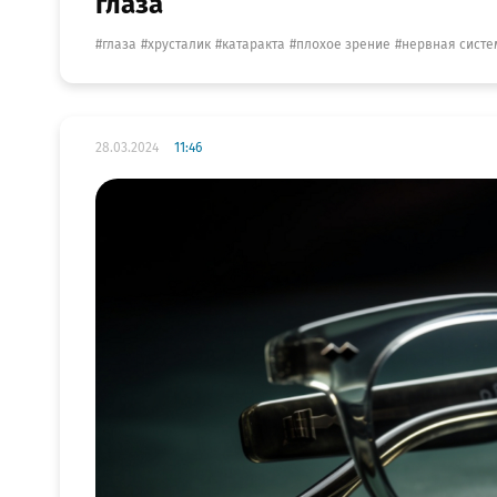
глаза
глаза
хрусталик
катаракта
плохое зрение
нервная систе
28.03.2024
11:46