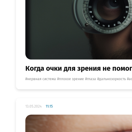
Когда очки для зрения не помог
нервная система
плохое зрение
глаза
дальнозоркость
а
13.05.2024
11:15