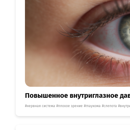
Повышенное внутриглазное дав
нервная система
плохое зрение
глаукома
слепота
внутр