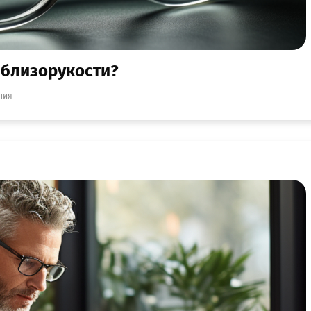
 близорукости?
пия