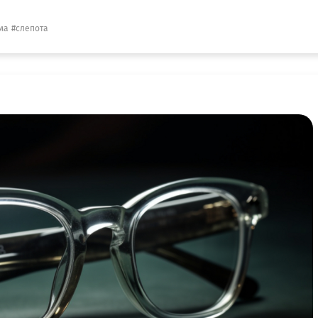
ма
слепота