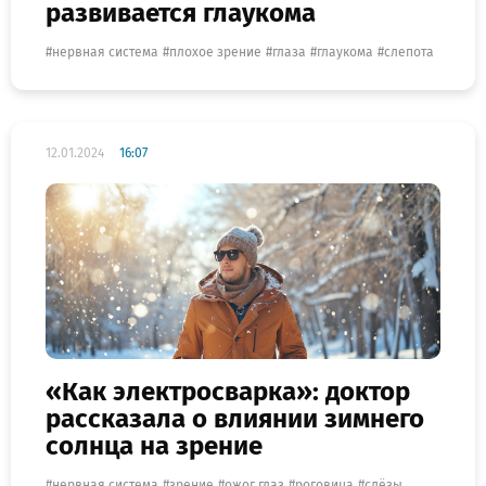
развивается глаукома
нервная система
плохое зрение
глаза
глаукома
слепота
12.01.2024
16:07
«Как электросварка»: доктор
рассказала о влиянии зимнего
солнца на зрение
нервная система
зрение
ожог глаз
роговица
слёзы