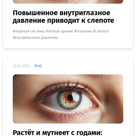
Повышенное внутриглазное
давление приводит к слепоте
нервная система
плохое зрение
глаукома
слепота
внутриглазное давление
22.04.2024
13:42
Растёт и мутнеет с годами: