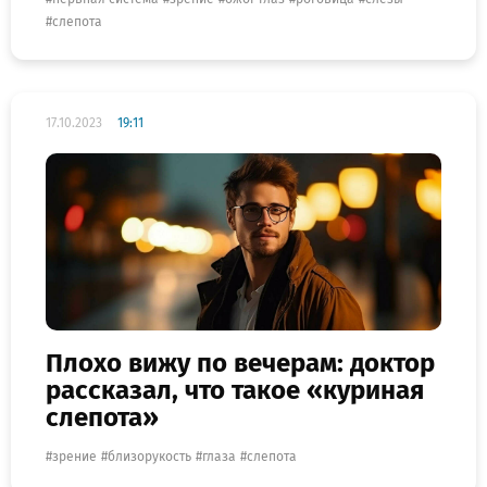
слепота
17.10.2023
19:11
Плохо вижу по вечерам: доктор
рассказал, что такое «куриная
слепота»
зрение
близорукость
глаза
слепота