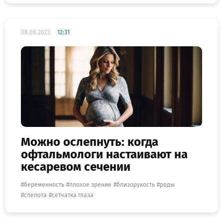
08.08.2023
12:31
Можно ослепнуть: когда
офтальмологи настаивают на
кесаревом сечении
беременность
плохое зрение
близорукость
роды
слепота
сетчатка глаза