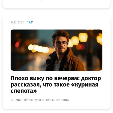
17.10.2023
19:11
Плохо вижу по вечерам: доктор
рассказал, что такое «куриная
слепота»
зрение
близорукость
глаза
слепота