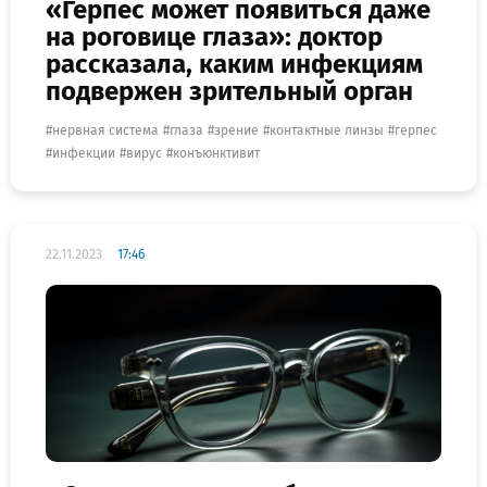
«Герпес может появиться даже
на роговице глаза»: доктор
рассказала, каким инфекциям
подвержен зрительный орган
нервная система
глаза
зрение
контактные линзы
герпес
инфекции
вирус
конъюнктивит
22.11.2023
17:46