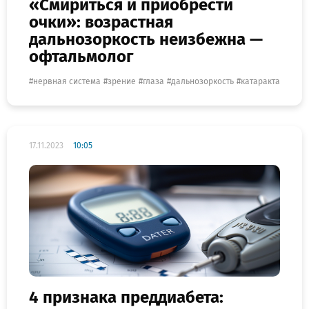
«Смириться и приобрести
очки»: возрастная
дальнозоркость неизбежна —
офтальмолог
нервная система
зрение
глаза
дальнозоркость
катаракта
17.11.2023
10:05
4 признака преддиабета: