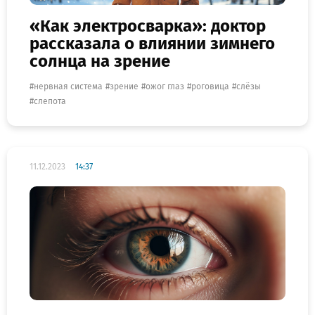
«Как электросварка»: доктор
рассказала о влиянии зимнего
солнца на зрение
нервная система
зрение
ожог глаз
роговица
слёзы
слепота
11.12.2023
14:37