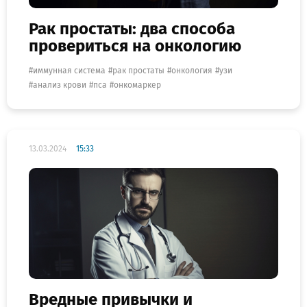
Рак простаты: два способа
провериться на онкологию
иммунная система
рак простаты
онкология
узи
анализ крови
пса
онкомаркер
13.03.2024
15:33
Вредные привычки и