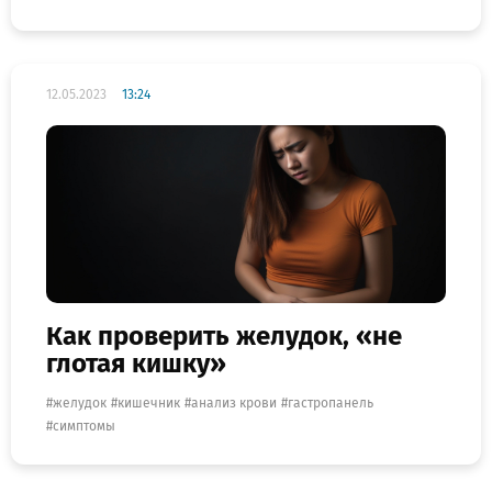
12.05.2023
13:24
Как проверить желудок, «не
глотая кишку»
желудок
кишечник
анализ крови
гастропанель
симптомы