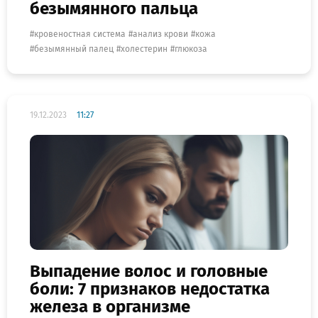
безымянного пальца
кровеностная система
анализ крови
кожа
безымянный палец
холестерин
глюкоза
19.12.2023
11:27
Выпадение волос и головные
боли: 7 признаков недостатка
железа в организме