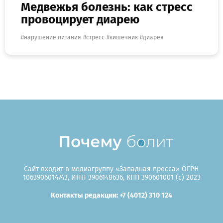
Медвежья болезнь: как стресс
провоцирует диарею
нарушение питания
стресс
кишечник
диарея
Сайт входит в медиагруппу «Западная пресса» ОГРН
1063906014743, ИНН 3906148636, КПП 390601001 (c) 2023
Контакты редакции: +7 (4012) 310 124