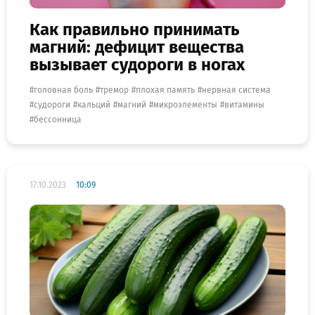
Как правильно принимать
магний: дефицит вещества
вызывает судороги в ногах
головная боль
тремор
плохая память
нервная система
судороги
кальций
магний
микроэлементы
витамины
бессонница
17.10.2023
10:09