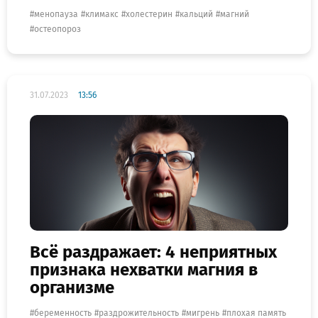
менопауза
климакс
холестерин
кальций
магний
остеопороз
31.07.2023
13:56
Всё раздражает: 4 неприятных
признака нехватки магния в
организме
беременность
раздрожительность
мигрень
плохая память