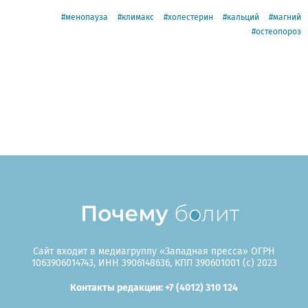
менопауза
климакс
холестерин
кальций
магний
остеопороз
Сайт входит в медиагруппу «Западная пресса» ОГРН
1063906014743, ИНН 3906148636, КПП 390601001 (c) 2023
Контакты редакции: +7 (4012) 310 124