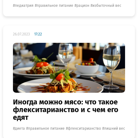
педиатрия
правильное питание
рацион
избыточный вес
26.07.2023
17:22
Иногда можно мясо: что такое
флекситарианство и с чем его
едят
диета
правильное питание
флекситарианство
лишний вес