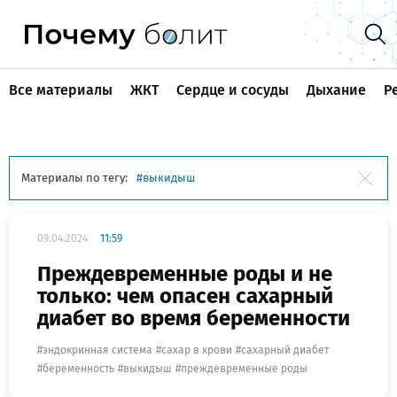
Все материалы
ЖКТ
Сердце и сосуды
Дыхание
Р
Материалы по тегу:
выкидыш
09.04.2024
11:59
Преждевременные роды и не
только: чем опасен сахарный
диабет во время беременности
эндокринная система
сахар в крови
сахарный диабет
беременность
выкидыш
преждевременные роды