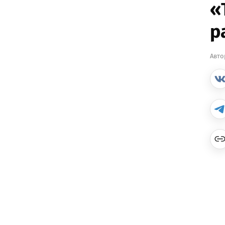
«
р
Авто