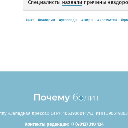
Специалисты
назвали
причины нездоров
жкт
калории
углеводы
жиры
клетчатка
ди
пу «Западная пресса» ОГРН 1063906014743, ИНН 3906148636
Контакты редакции: +7 (4012) 310 124