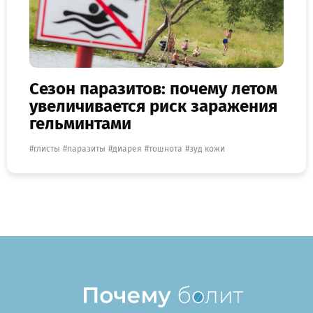
Сезон паразитов: почему летом
увеличивается риск заражения
гельминтами
глисты
паразиты
диарея
тошнота
зуд кожи