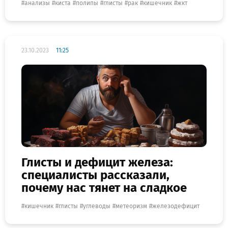
анализы
киста
полипы
глисты
рак
кишечник
жкт
23.10.2023
11:25
Глисты и дефицит железа:
специалисты рассказали,
почему нас тянет на сладкое
кишечник
глисты
углеводы
метеоризм
железодефицит