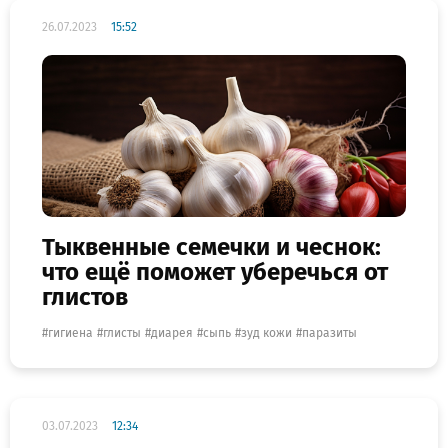
26.07.2023
15:52
Тыквенные семечки и чеснок:
что ещё поможет уберечься от
глистов
гигиена
глисты
диарея
сыпь
зуд кожи
паразиты
03.07.2023
12:34