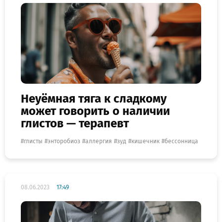
Неуёмная тяга к сладкому
может говорить о наличии
глистов — терапевт
глисты
энторобиоз
аллергия
зуд
кишечник
бессонница
08.06.2023
17:49