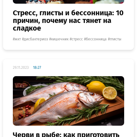
Стресс, глисты и бессонница: 10
причин, почему нас тянет на
сладкое
жкт
дисбактериоз
кишечник
стресс
бессонница
глисты
29.11.2023
18:27
Черви в рыбе: как приготовить