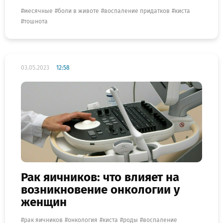
месячные
боли в животе
воспаление придатков
киста
тошнота
03.05.2023
12:58
Рак яичников: что влияет на
возникновение онкологии у
женщин
рак яичников
онкология
киста
роды
воспаление