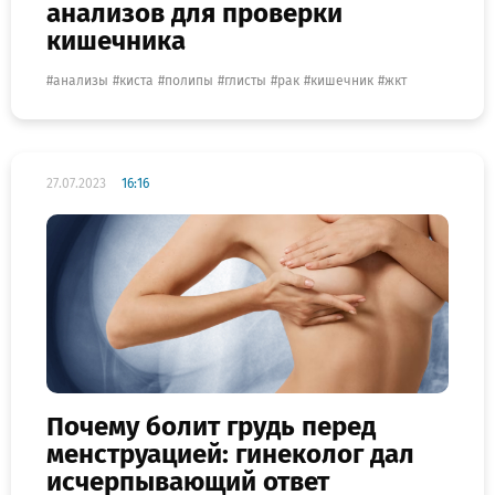
анализов для проверки
кишечника
анализы
киста
полипы
глисты
рак
кишечник
жкт
27.07.2023
16:16
Почему болит грудь перед
менструацией: гинеколог дал
исчерпывающий ответ