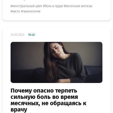
менструальный цикл
боль в груди
молочные железы
киста
гинекология
16.05.2023
16:40
Почему опасно терпеть
сильную боль во время
месячных, не обращаясь к
врачу