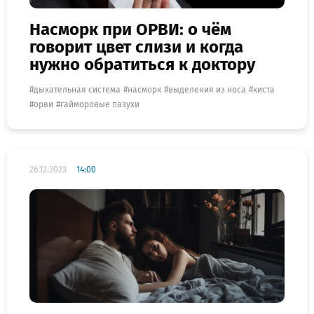
Насморк при ОРВИ: о чём
говорит цвет слизи и когда
нужно обратиться к доктору
дыхательная система
насморк
выделения из носа
киста
орви
гайморовые пазухи
26.12.2023
14:00