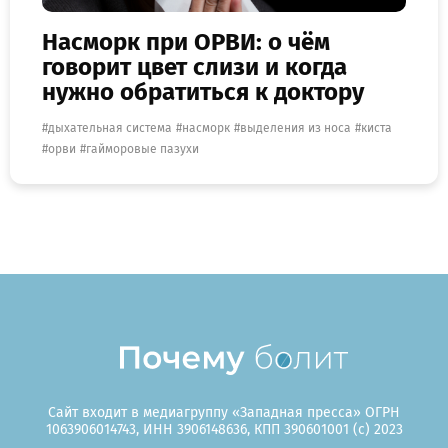
Насморк при ОРВИ: о чём
говорит цвет слизи и когда
нужно обратиться к доктору
дыхательная система
насморк
выделения из носа
киста
орви
гайморовые пазухи
Сайт входит в медиагруппу «Западная пресса» ОГРН
1063906014743, ИНН 3906148636, КПП 390601001 (c) 2023