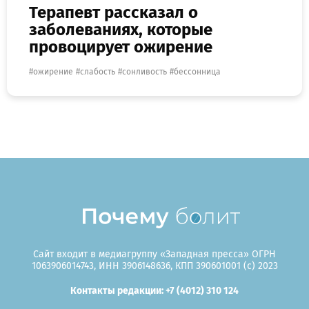
Терапевт рассказал о
заболеваниях, которые
провоцирует ожирение
ожирение
слабость
сонливость
бессонница
Сайт входит в медиагруппу «Западная пресса» ОГРН
1063906014743, ИНН 3906148636, КПП 390601001 (c) 2023
Контакты редакции: +7 (4012) 310 124