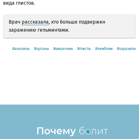
вида глистов.
Врач
рассказала
, кто больше подвержен
заражению гельминтами.
анализы
органы
кишечник
глисты
лямблии
паразиты