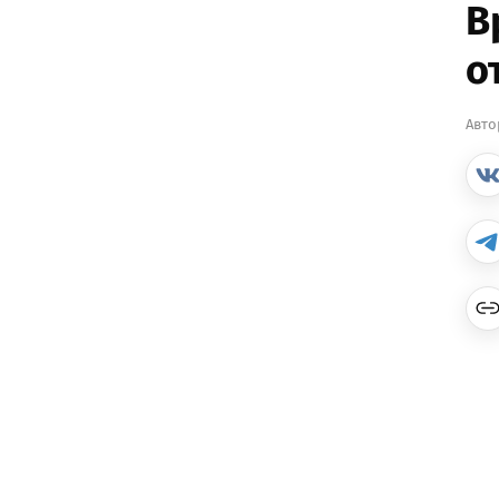
В
о
Авто