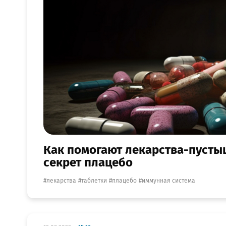
Как помогают лекарства-пусты
секрет плацебо
лекарства
таблетки
плацебо
иммунная система