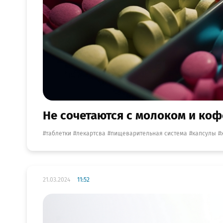
Не сочетаются с молоком и коф
таблетки
лекартсва
пищеварительная система
капсулы
21.03.2024
11:52