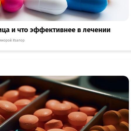
ница и что эффективнее в лечении
мморой
запор