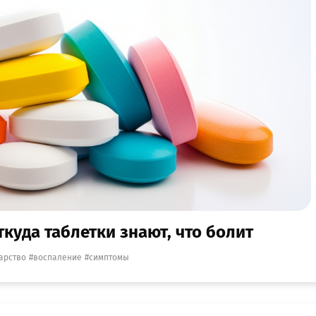
уда таблетки знают, что болит
арство
воспаление
симптомы