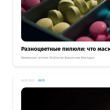
Разноцветные пилюли: что мас
иммунная система
таблетки
кишечник
желудок
04.10.2023
09:15