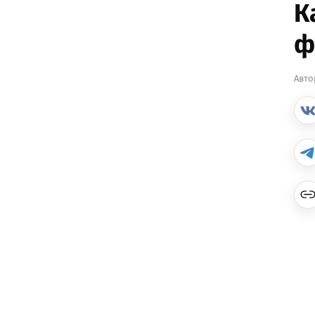
К
ф
Авто