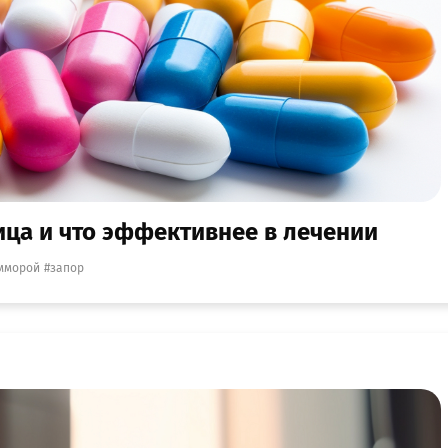
ница и что эффективнее в лечении
мморой
запор