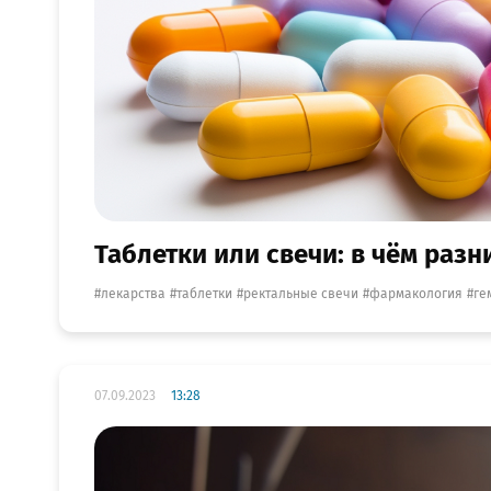
Таблетки или свечи: в чём раз
лекарства
таблетки
ректальные свечи
фармакология
ге
07.09.2023
13:28