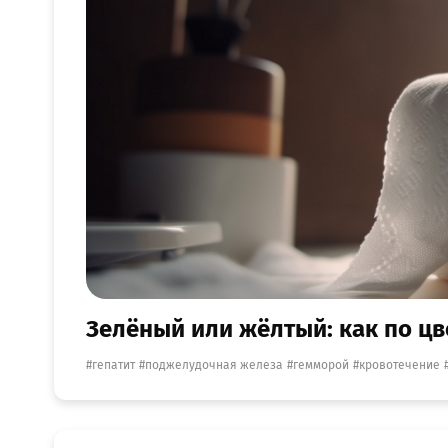
Зелёный или жёлтый: как по цв
гепатит
поджелудочная железа
гемморой
кровотечение