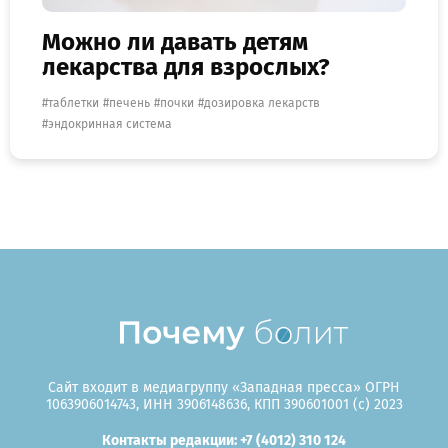
Можно ли давать детям
лекарства для взрослых?
таблетки
печень
почки
дозировка лекарств
эндокринная система
Сайт входит в медиагруппу «Западная пресса» ОГРН
1063906014743, ИНН 3906148636, КПП 390601001 (c) 2023
Контакты редакции: +7 (4012) 310 124