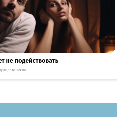
ет не подействовать
вующее вещество