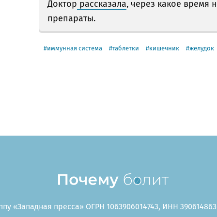
Доктор
рассказала
, через какое время
препараты.
иммунная система
таблетки
кишечник
желудок
пу «Западная пресса» ОГРН 1063906014743, ИНН 3906148636