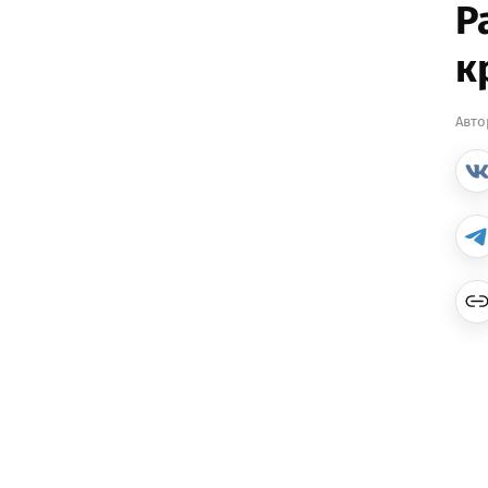
Р
к
Авто