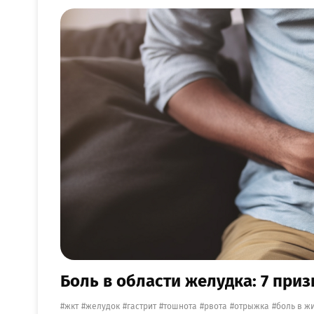
Боль в области желудка: 7 приз
жкт
желудок
гастрит
тошнота
рвота
отрыжка
боль в ж