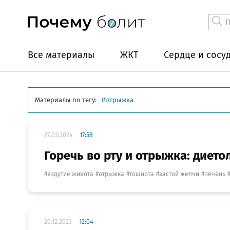
Все материалы
ЖКТ
Сердце и сосу
Материалы по тегу:
отрыжка
27.03.2024
17:58
Горечь во рту и отрыжка: дието
вздутие живота
отрыжка
тошнота
застой желчи
печень
20.12.2023
12:04