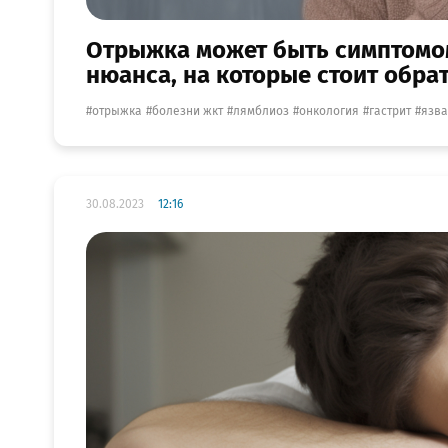
Отрыжка может быть симптомом
нюанса, на которые стоит обра
отрыжка
болезни жкт
лямблиоз
онкология
гастрит
язва
30.08.2023
12:16