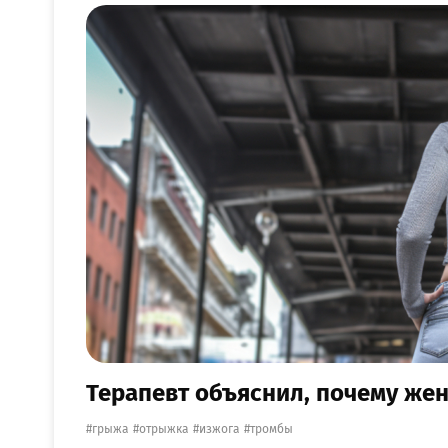
Терапевт объяснил, почему же
грыжа
отрыжка
изжога
тромбы