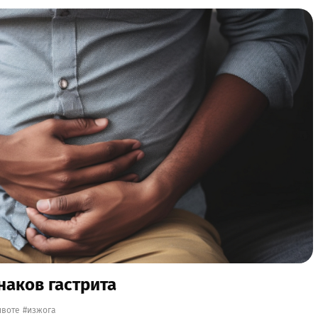
наков гастрита
ивоте
изжога