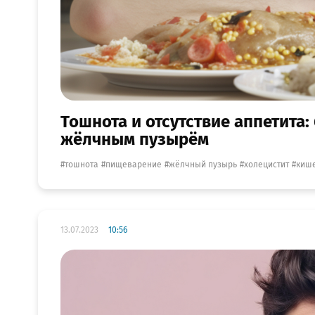
Тошнота и отсутствие аппетита:
жёлчным пузырём
тошнота
пищеварение
жёлчный пузырь
холецистит
киш
13.07.2023
10:56