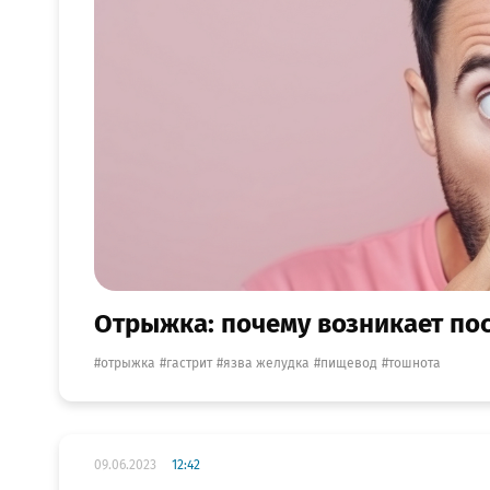
Отрыжка: почему возникает по
отрыжка
гастрит
язва желудка
пищевод
тошнота
09.06.2023
12:42